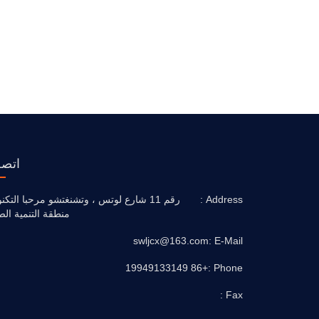
اتصل
Address :
رقم 11 شارع لوتس ، وتشنغتشو مرحبا التكنو
منطقة التنمية الص
swljcx@163.com
E-Mail :
+86 19949133149
Phone :
Fax :