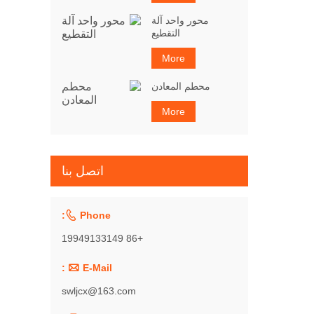
محور واحد آلة
التقطيع
More
محطم المعادن
More
اتصل بنا

Phone:
+86 19949133149

E-Mail :
swljcx@163.com