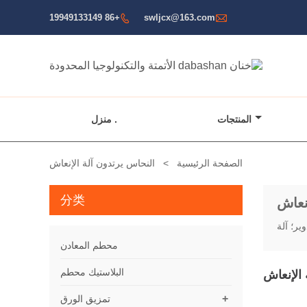

+86 19949133149
swljcx@163.com

المنتجات
منزل .
الصفحة الرئيسية
>
النحاس يرتدون آلة الإنعاش
分类
نعاش
محطم المعادن
البلاستيك محطم
 الإنعاش
+
تمزيق الورق