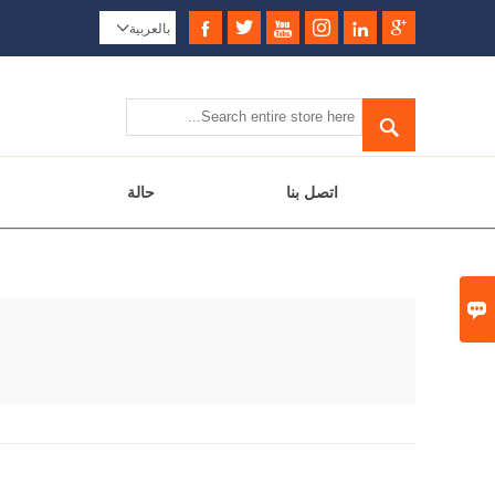






بالعربية


اتصل بنا
حالة
