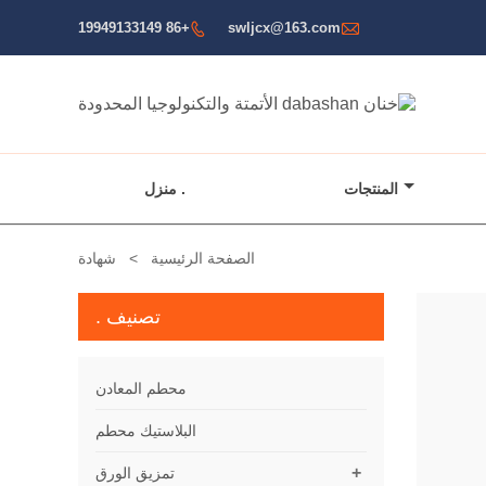

+86 19949133149
swljcx@163.com

المنتجات
منزل .
الصفحة الرئيسية
>
شهادة
تصنيف .
محطم المعادن
البلاستيك محطم
+
تمزيق الورق