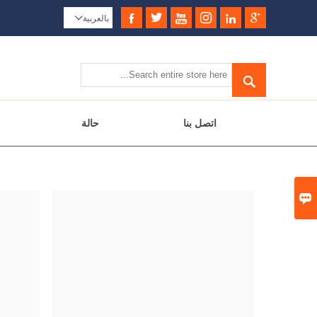






بالعربية


اتصل بنا
حالة
