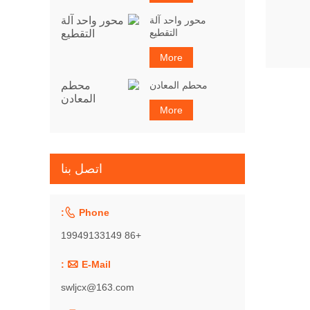
محور واحد آلة
التقطيع
More
محطم المعادن
More
اتصل بنا

Phone:
+86 19949133149

E-Mail :
swljcx@163.com