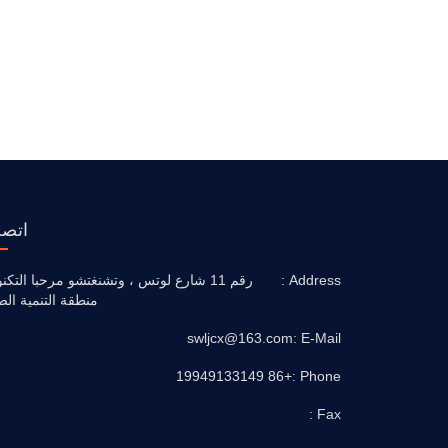
اتصل
Address :
رقم 11 شارع لوتس ، وتشنغتشو مرحبا التكنو
منطقة التنمية الص
swljcx@163.com
E-Mail :
+86 19949133149
Phone :
Fax :